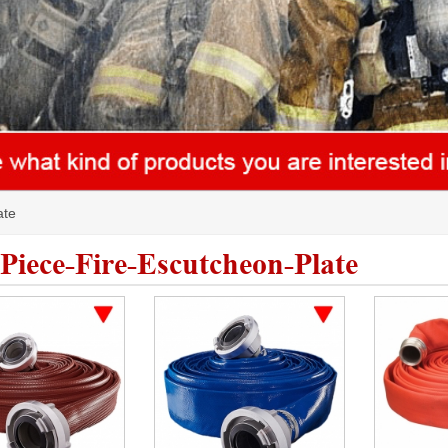
ate
Piece-Fire-Escutcheon-Plate