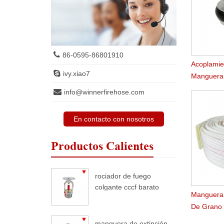
86-0595-86801910
Acoplamie
ivy.xiao7
Manguera
Aluminio 
info@winnerfirehose.com
En contacto con nosotros
Productos Calientes
rociador de fuego
colgante cccf barato
Manguera
De Grano
Resistent
manguera de extinción