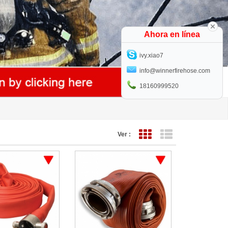
Ahora en línea
ivy.xiao7
info@winnerfirehose.com
18160999520
Ver :
Vista de cuadrícula
Vista de lista