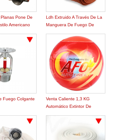
 Planas Pone De
Ldh Extruido A Través De La
tilo Americano
Manguera De Fuego De
Caucho Nitrilo Tejido
e Fuego Colgante
Venta Caliente 1,3 KG
o
Automático Extintor De
Incendios Bola