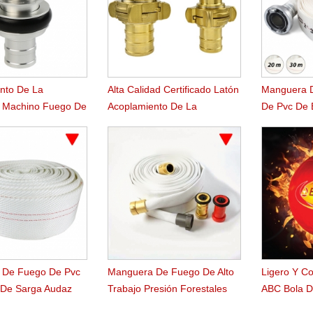
nto De La
Alta Calidad Certificado Latón
Manguera D
 Machino Fuego De
Acoplamiento De La
De Pvc De 
De 2.5 Pulgadas
Manguera De Fuego De
Ligero
Nakajima
 De Fuego De Pvc
Manguera De Fuego De Alto
Ligero Y C
 De Sarga Audaz
Trabajo Presión Forestales
ABC Bola D
e Rugoso Patentada
Agua Servicio Forestal