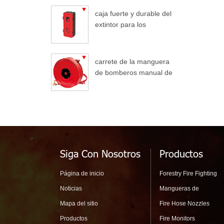
caja fuerte y durable del
extintor para los
camiones
carrete de la manguera
de bomberos manual de
oscilación automático
Siga Con Nosotros
Productos
Página de inicio
Forestry Fire Fighting
Noticias
Mangueras de
Mapa del sitio
Fire Hose Nozzles
Productos
Fire Monitors