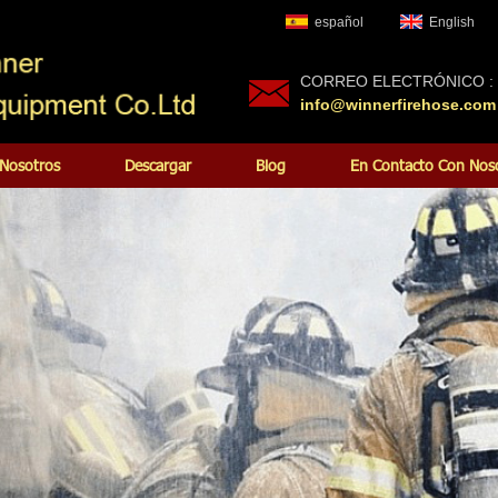
español
English
CORREO ELECTRÓNICO :
info@winnerfirehose.com
Nosotros
Descargar
Blog
En Contacto Con Nos