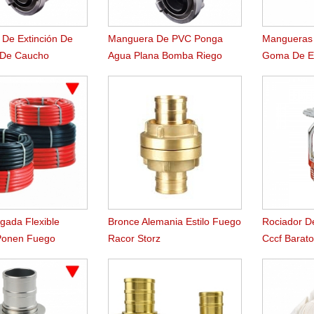
De Extinción De
Manguera De PVC Ponga
Mangueras
 De Caucho
Agua Plana Bomba Riego
Goma De Es
Agricultura
gada Flexible
Bronce Alemania Estilo Fuego
Rociador D
 Ponen Fuego
Racor Storz
Cccf Barat
 Carrete Manguera