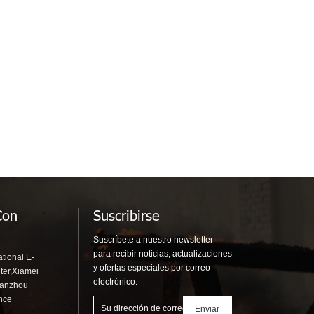
Con
Suscribirse
Suscríbete a nuestro newsletter
para recibir noticias, actualizaciones
tional E-
y ofertas especiales por correo
ter,Xiamei
electrónico.
uanzhou
ince