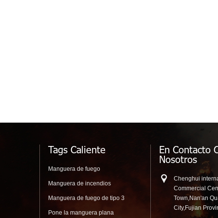
Tags Caliente
En Contacto 
Nosotros
Manguera de fuego
Chenghui interna
Manguera de incendios
Commercial Cen
Manguera de fuego de tipo 3
Town,Nan'an Q
City,Fujian Prov
Pone la manguera plana