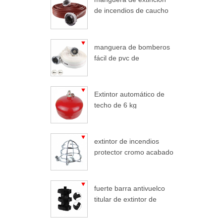
Patentada
de incendios de caucho
duralina
manguera de bomberos
fácil de pvc de
enrollamiento ligero
Extintor automático de
techo de 6 kg
extintor de incendios
protector cromo acabado
extintor de incendios
fuerte barra antivuelco
titular de extintor de
incendios coche para
jeep wrangler