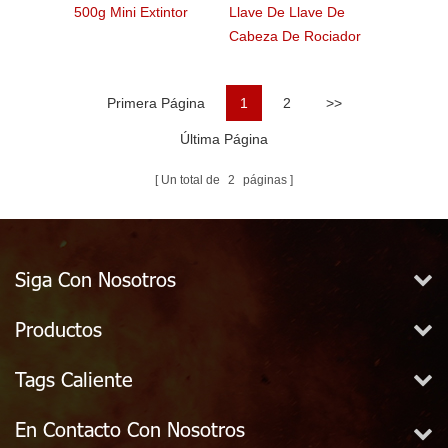
500g Mini Extintor
Llave De Llave De
Cabeza De Rociador
Contra Incendios Para
1/2 "expuesta
Primera Página
1
2
>>
Última Página
Un total de
2
páginas
Siga Con Nosotros
Productos
Tags Caliente
En Contacto Con Nosotros