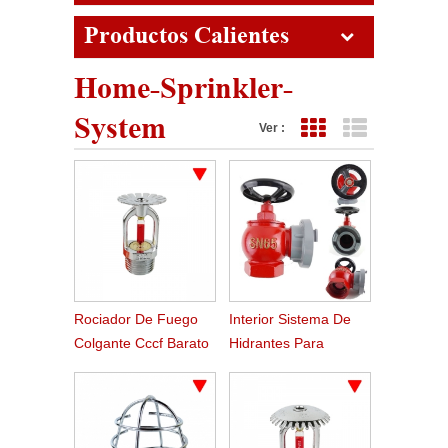
Productos Calientes
Home-Sprinkler-
System
Ver :
Vista de cuadrícula
Vista de lista
Rociador De Fuego
Interior Sistema De
Colgante Cccf Barato
Hidrantes Para
Incendios