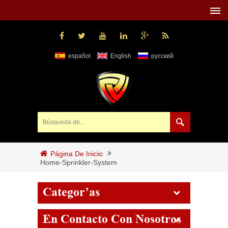
español
English
русский
Página De Inicio
Home-Sprinkler-System
Categorías
En Contacto Con Nosotros