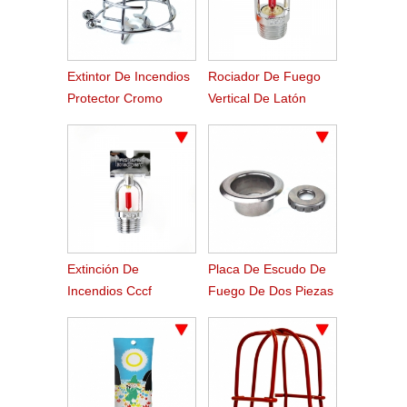
Extintor De Incendios
Rociador De Fuego
Protector Cromo
Vertical De Latón
Acabado Extintor De
Cromado Cccf
Incendios
Extinción De
Placa De Escudo De
Incendios Cccf
Fuego De Dos Piezas
Cromado Asfalto
Para Rociadores
Automático Contra
Incendios