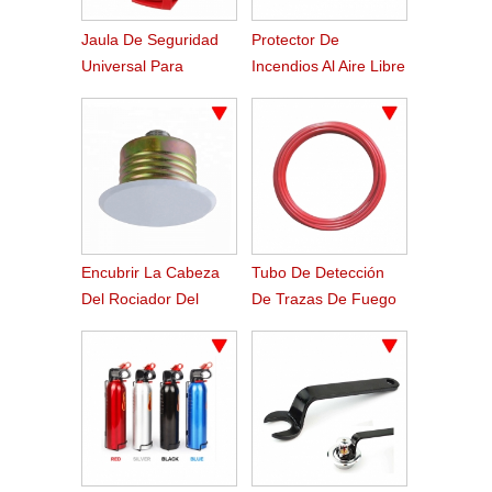
Jaula De Seguridad
Protector De
Universal Para
Incendios Al Aire Libre
Regadera De 2
Cubierta De Tela
Piezas
Oxford
Encubrir La Cabeza
Tubo De Detección
Del Rociador Del
De Trazas De Fuego
Fuego Del Tipo
Pvc Para Sistemas
Automáticos De
Extinción De
Incendios