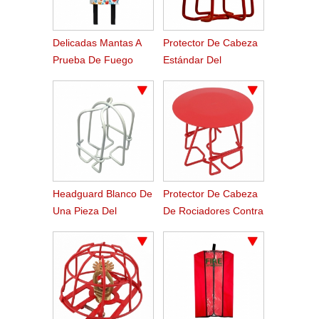
Delicadas Mantas A
Protector De Cabeza
Prueba De Fuego
Estándar Del
Para La Decoración
Regadera Del Fuego
Del Hogar
Rojo
Headguard Blanco De
Protector De Cabeza
Una Pieza Del
De Rociadores Contra
Regadera Estándar
Incendios De Tipo
Del Fuego De La
Estándar Rojo Con
Pieza
Deflector