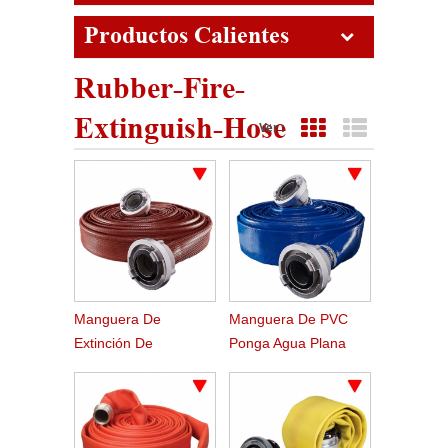
Productos Calientes
Rubber-Fire-
Extinguish-Hose
Ver :
Vista de cuadrícula
Vista de lista
Manguera De
Manguera De PVC
Extinción De
Ponga Agua Plana
Incendios De Caucho
Bomba Riego
Duralina
Agricultura