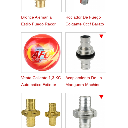
Bronce Alemania
Rociador De Fuego
Estilo Fuego Racor
Colgante Cccf Barato
Storz
Venta Caliente 1,3 KG
Acoplamiento De La
Automático Extintor
Manguera Machino
De Incendios Bola
Fuego De Aluminio De
2.5 Pulgadas