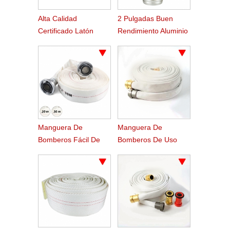
Alta Calidad
2 Pulgadas Buen
Certificado Latón
Rendimiento Aluminio
Acoplamiento De La
Nakajima Manguera
Manguera De Fuego
De Acoplamiento
De Nakajima
Manguera De
Manguera De
Bomberos Fácil De
Bomberos De Uso
Pvc De Enrollamiento
Marino De Alta
Ligero
Presión De Trabajo