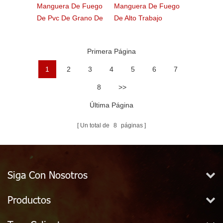
Manguera De Fuego
Manguera De Fuego
De Pvc De Grano De
De Alto Trabajo
Sarga Audaz
Presión Forestales
Resistente Rugoso
Agua Servicio
Primera Página
Patentada Patentada
Forestal
1
2
3
4
5
6
7
8
>>
Última Página
Un total de
8
páginas
Siga Con Nosotros
Productos