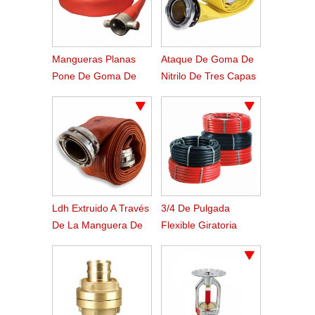
Mangueras Planas
Ataque De Goma De
Pone De Goma De
Nitrilo De Tres Capas
Estilo Americano
/ Manguera De
Suministro
Ldh Extruido A Través
3/4 De Pulgada
De La Manguera De
Flexible Giratoria
Fuego De Caucho
Ponen Fuego
Nitrilo Tejido
Manguera Carrete
Manguera Plana