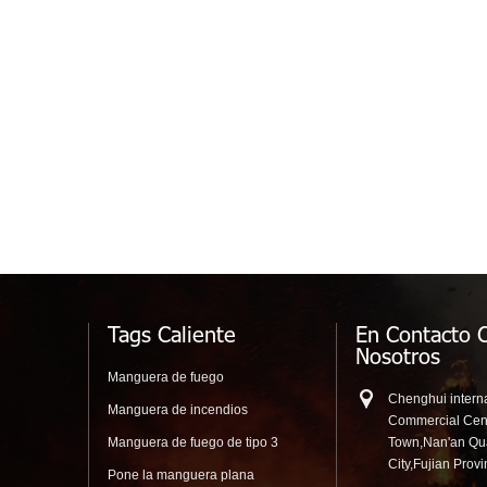
Tags Caliente
En Contacto 
Nosotros
Manguera de fuego
Chenghui interna
Manguera de incendios
Commercial Cen
Manguera de fuego de tipo 3
Town,Nan'an Q
City,Fujian Prov
Pone la manguera plana