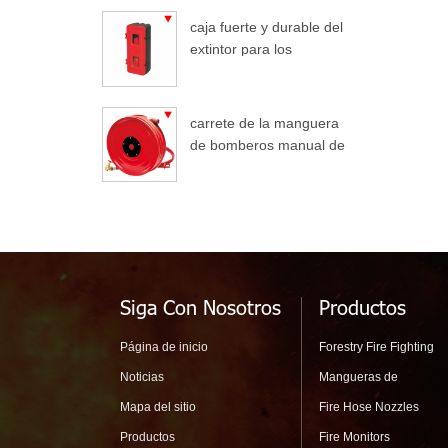
caja fuerte y durable del
extintor para los
camiones
carrete de la manguera
de bomberos manual de
oscilación automático
Siga Con Nosotros
Productos
Página de inicio
Forestry Fire Fighting
Noticias
Mangueras de
Mapa del sitio
Fire Hose Nozzles
Productos
Fire Monitors