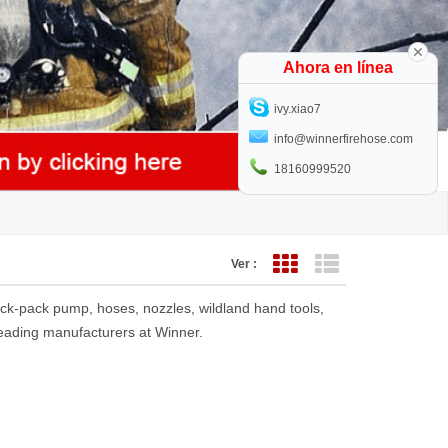
Ahora en línea
ivy.xiao7
info@winnerfirehose.com
18160999520
Ver :
Vista de cuadrícula
Vista de lista
back-pack pump, hoses, nozzles, wildland hand tools,
s leading manufacturers at Winner.