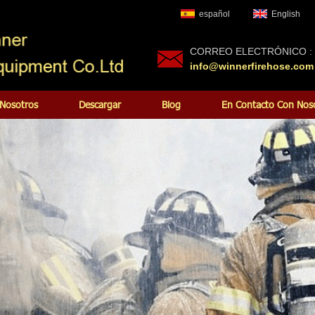
español
English
CORREO ELECTRÓNICO :
info@winnerfirehose.com
Nosotros
Descargar
Blog
En Contacto Con Nos