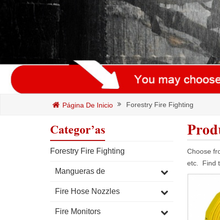
Forestry Fire Fighting
Página De Inicio
Prod
Categorías
Forestry Fire Fighting
Choose fro
etc
.
Find 
Mangueras de
Fire Hose Nozzles
Fire Monitors