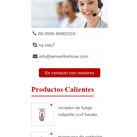
86-0595-86801910
ivy.xiao7
info@winnerfirehose.com
En contacto con nosotros
Productos Calientes
rociador de fuego
colgante cccf barato
manguera de extinción