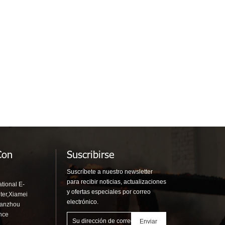
Con
Suscribirse
Suscríbete a nuestro newsletter
para recibir noticias, actualizaciones
tional E-
y ofertas especiales por correo
ter,Xiamei
electrónico.
uanzhou
ince