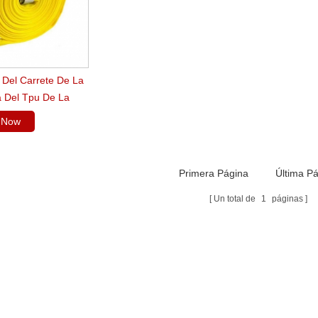
Del Carrete De La
ra Del Tpu De La
Única Del Poliéster
y Now
Primera Página
Última P
Un total de
1
páginas