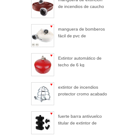
de incendios de caucho
duralina
manguera de bomberos
fácil de pvc de
enrollamiento ligero
Extintor automático de
techo de 6 kg
extintor de incendios
protector cromo acabado
extintor de incendios
fuerte barra antivuelco
titular de extintor de
incendios coche para
jeep wrangler