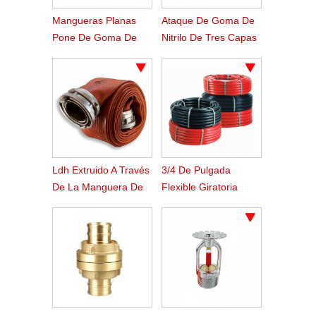
Mangueras Planas
Ataque De Goma De
Pone De Goma De
Nitrilo De Tres Capas
Estilo Americano
/ Manguera De
Suministro
Ldh Extruido A Través
3/4 De Pulgada
De La Manguera De
Flexible Giratoria
Fuego De Caucho
Ponen Fuego
Nitrilo Tejido
Manguera Carrete
Manguera Plana