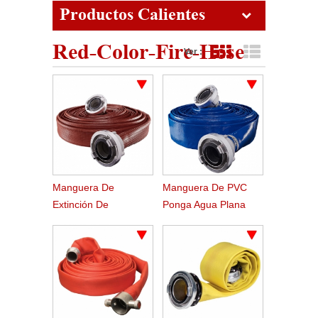
Productos Calientes
Red-Color-Fire-Hose
Ver :
Vista de cuadrícula
Vista de lista
Manguera De
Manguera De PVC
Extinción De
Ponga Agua Plana
Incendios De Caucho
Bomba Riego
Duralina
Agricultura