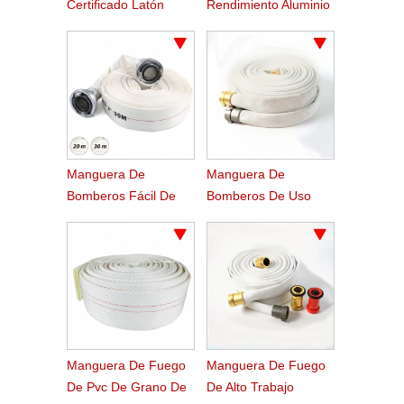
Certificado Latón
Rendimiento Aluminio
Acoplamiento De La
Nakajima Manguera
Manguera De Fuego
De Acoplamiento
De Nakajima
Manguera De
Manguera De
Bomberos Fácil De
Bomberos De Uso
Pvc De Enrollamiento
Marino De Alta
Ligero
Presión De Trabajo
Manguera De Fuego
Manguera De Fuego
De Pvc De Grano De
De Alto Trabajo