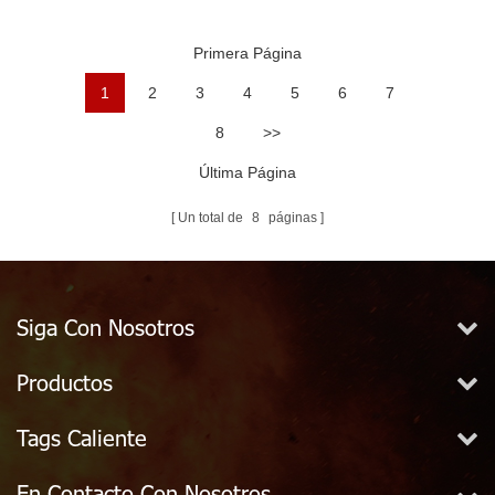
Sarga Audaz
Presión Forestales
Resistente Rugoso
Agua Servicio
Primera Página
Patentada Patentada
Forestal
1
2
3
4
5
6
7
8
>>
Última Página
Un total de
8
páginas
Siga Con Nosotros
Productos
Tags Caliente
En Contacto Con Nosotros