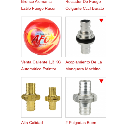
Bronce Alemania
Rociador De Fuego
Estilo Fuego Racor
Colgante Cccf Barato
Storz
Venta Caliente 1,3 KG
Acoplamiento De La
Automático Extintor
Manguera Machino
De Incendios Bola
Fuego De Aluminio De
2.5 Pulgadas
Alta Calidad
2 Pulgadas Buen