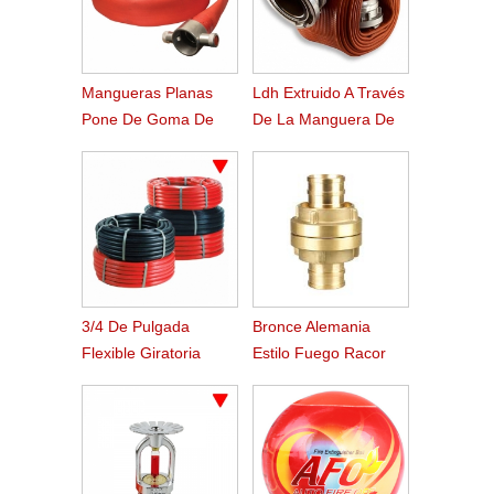
Mangueras Planas
Ldh Extruido A Través
Pone De Goma De
De La Manguera De
Estilo Americano
Fuego De Caucho
Nitrilo Tejido
3/4 De Pulgada
Bronce Alemania
Flexible Giratoria
Estilo Fuego Racor
Ponen Fuego
Storz
Manguera Carrete
Manguera Plana