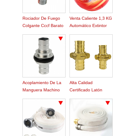
Rociador De Fuego
Venta Caliente 1,3 KG
Colgante Cccf Barato
Automático Extintor
De Incendios Bola
Acoplamiento De La
Alta Calidad
Manguera Machino
Certificado Latón
Fuego De Aluminio De
Acoplamiento De La
2.5 Pulgadas
Manguera De Fuego
De Nakajima