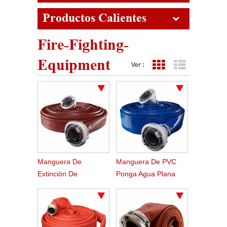
Productos Calientes
Fire-Fighting-
Equipment
Ver :
Vista de cuadrícula
Vista de lista
Manguera De
Manguera De PVC
Extinción De
Ponga Agua Plana
Incendios De Caucho
Bomba Riego
Duralina
Agricultura