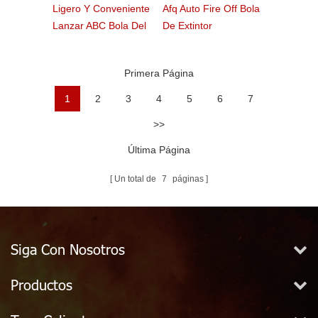
Ligero Y Conveniente
Afq Auto Fire Off Bola
Lanzar ABC Bola Del
De Extintor
Fuego
Primera Página
1
2
3
4
5
6
7
>>
Última Página
Un total de
7
páginas
Siga Con Nosotros
Productos