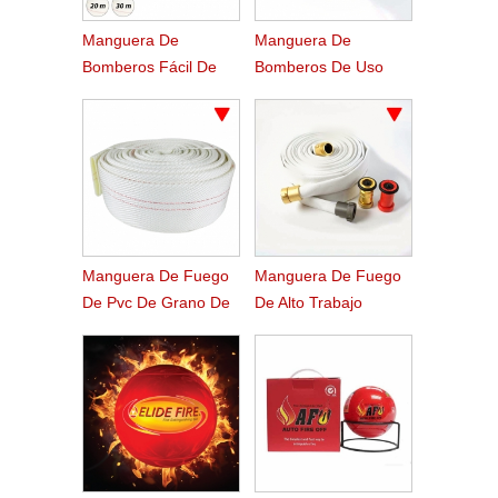
Manguera De
Manguera De
Bomberos Fácil De
Bomberos De Uso
Pvc De Enrollamiento
Marino De Alta
Ligero
Presión De Trabajo
Manguera De Fuego
Manguera De Fuego
De Pvc De Grano De
De Alto Trabajo
Sarga Audaz
Presión Forestales
Resistente Rugoso
Agua Servicio
Patentada Patentada
Forestal