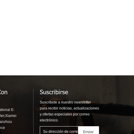
Con
Suscribirse
Suscríbete a nuestro newsletter
para recibir noticias, actualizaciones
tional E-
y ofertas especiales por correo
ter,Xiamei
electrónico.
uanzhou
ince