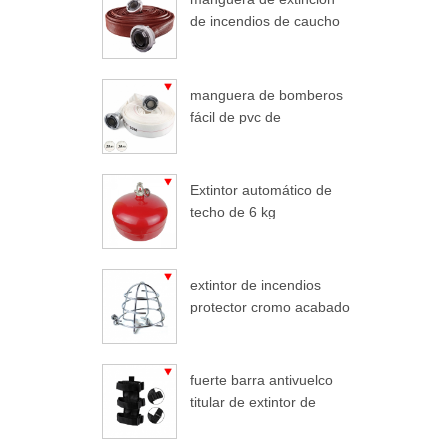
de incendios de caucho
duralina
manguera de bomberos
fácil de pvc de
enrollamiento ligero
Extintor automático de
techo de 6 kg
extintor de incendios
protector cromo acabado
extintor de incendios
fuerte barra antivuelco
titular de extintor de
incendios coche para
jeep wrangler