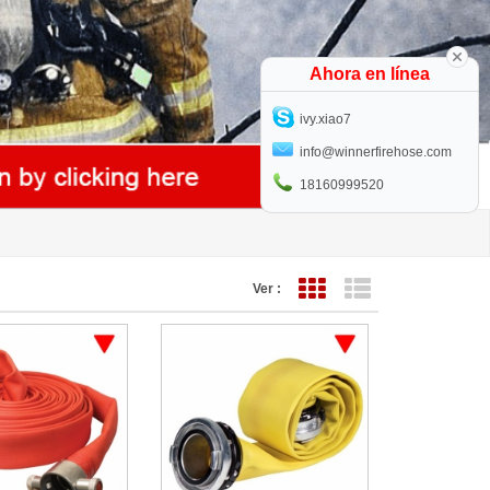
Ahora en línea
ivy.xiao7
info@winnerfirehose.com
18160999520
Ver :
Vista de cuadrícula
Vista de lista