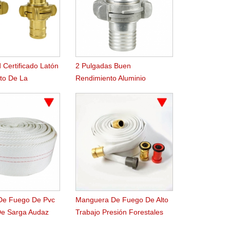
d Certificado Latón
2 Pulgadas Buen
to De La
Rendimiento Aluminio
De Fuego De
Nakajima Manguera De
Acoplamiento
De Fuego De Pvc
Manguera De Fuego De Alto
e Sarga Audaz
Trabajo Presión Forestales
 Rugoso Patentada
Agua Servicio Forestal