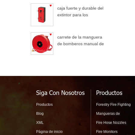
caja fuerte y durable del
extintor para los
camiones
carrete de la manguera
de bomberos manual de
oscilación automático
Siga Con Nosotros
Productos
Productos
Forestry Fire Fighting
Blog
Mangueras de
XML
Fire Hose Nozzles
Página de inicio
Fire Monitors