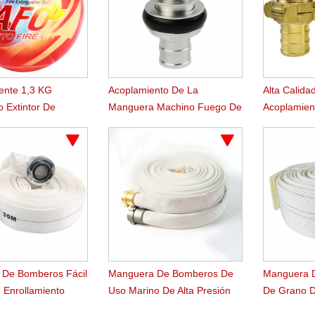
iente 1,3 KG
Acoplamiento De La
Alta Calida
o Extintor De
Manguera Machino Fuego De
Acoplamien
 Bola
Aluminio De 2.5 Pulgadas
Manguera 
Nakajima
De Bomberos Fácil
Manguera De Bomberos De
Manguera 
 Enrollamiento
Uso Marino De Alta Presión
De Grano D
De Trabajo
Resistente