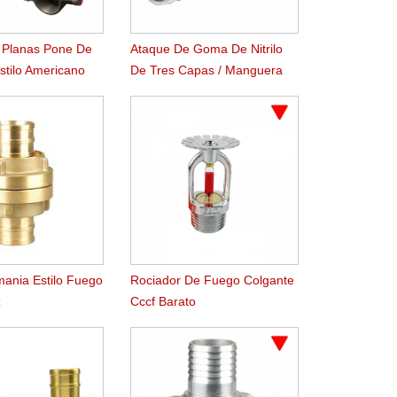
 Planas Pone De
Ataque De Goma De Nitrilo
tilo Americano
De Tres Capas / Manguera
De Suministro
mania Estilo Fuego
Rociador De Fuego Colgante
z
Cccf Barato