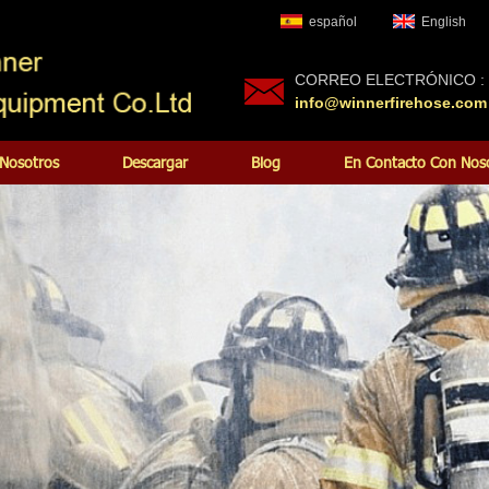
español
English
CORREO ELECTRÓNICO :
info@winnerfirehose.com
Nosotros
Descargar
Blog
En Contacto Con Nos