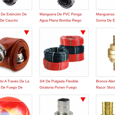
De Extinción De
Manguera De PVC Ponga
Mangueras
 De Caucho
Agua Plana Bomba Riego
Goma De Es
Agricultura
ido A Través De La
3/4 De Pulgada Flexible
Bronce Ale
 De Fuego De
Giratoria Ponen Fuego
Racor Stor
rilo Tejido
Manguera Carrete Manguera
Plana