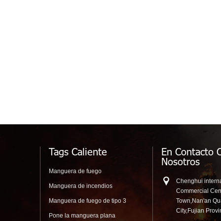
Tags Caliente
En Contacto 
Nosotros
Manguera de fuego
Chenghui interna
Manguera de incendios
Commercial Cen
Manguera de fuego de tipo 3
Town,Nan'an Q
City,Fujian Prov
Pone la manguera plana