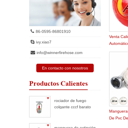
86-0595-86801910
Venta Cal
ivy.xiao7
Automátic
Incendios
info@winnerfirehose.com
En contacto con nosotros
Productos Calientes
rociador de fuego
colgante cccf barato
Manguera 
De Pvc De
Ligero
manguera de extinción