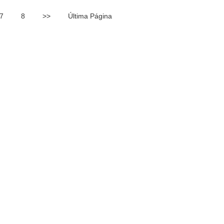
7
8
>>
Última Página