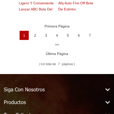
Ligero Y Conveniente
Afq Auto Fire Off Bola
Lanzar ABC Bola Del
De Extintor
Fuego
Primera Página
1
2
3
4
5
6
7
>>
Última Página
Un total de
7
páginas
Siga Con Nosotros
Productos