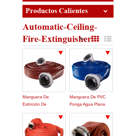
Productos Calientes
Automatic-Ceiling-
Fire-Extinguisher
Ver :
Vista de cuadrícula
Vista de lista
Manguera De
Manguera De PVC
Extinción De
Ponga Agua Plana
Incendios De Caucho
Bomba Riego
Duralina
Agricultura