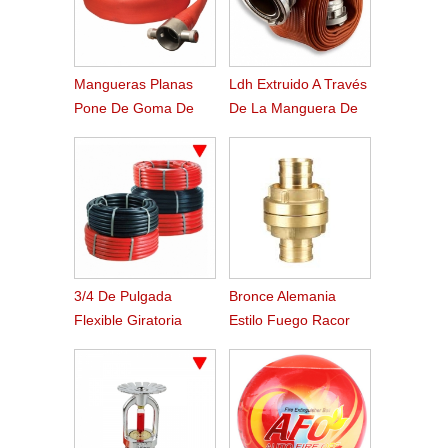
Mangueras Planas
Ldh Extruido A Través
Pone De Goma De
De La Manguera De
Estilo Americano
Fuego De Caucho
Nitrilo Tejido
3/4 De Pulgada
Bronce Alemania
Flexible Giratoria
Estilo Fuego Racor
Ponen Fuego
Storz
Manguera Carrete
Manguera Plana