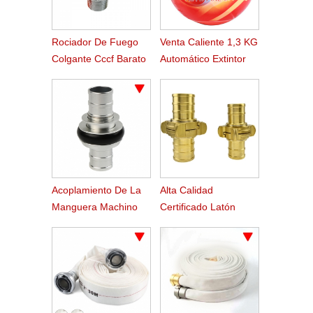
Rociador De Fuego
Venta Caliente 1,3 KG
Colgante Cccf Barato
Automático Extintor
De Incendios Bola
Acoplamiento De La
Alta Calidad
Manguera Machino
Certificado Latón
Fuego De Aluminio De
Acoplamiento De La
2.5 Pulgadas
Manguera De Fuego
De Nakajima