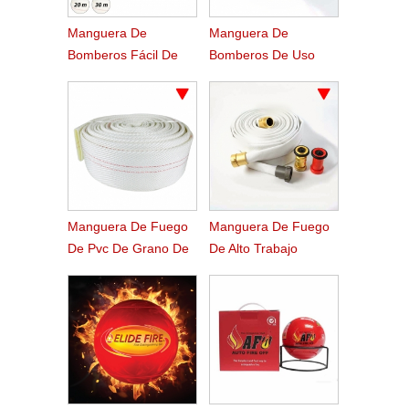
Manguera De
Manguera De
Bomberos Fácil De
Bomberos De Uso
Pvc De Enrollamiento
Marino De Alta
Ligero
Presión De Trabajo
Manguera De Fuego
Manguera De Fuego
De Pvc De Grano De
De Alto Trabajo
Sarga Audaz
Presión Forestales
Resistente Rugoso
Agua Servicio
Patentada Patentada
Forestal