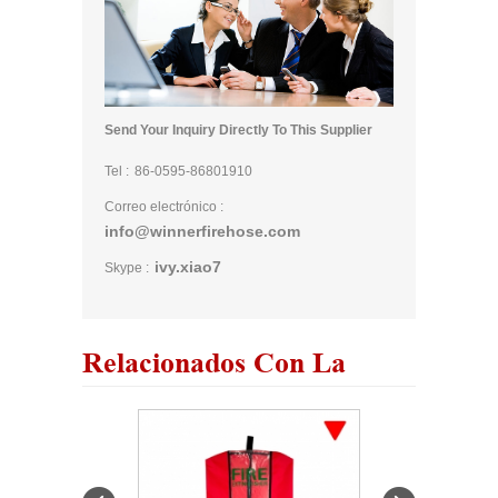
Send Your Inquiry Directly To This Supplier
Tel :
86-0595-86801910
Correo electrónico :
info@winnerfirehose.com
ivy.xiao7
Skype :
Relacionados Con La