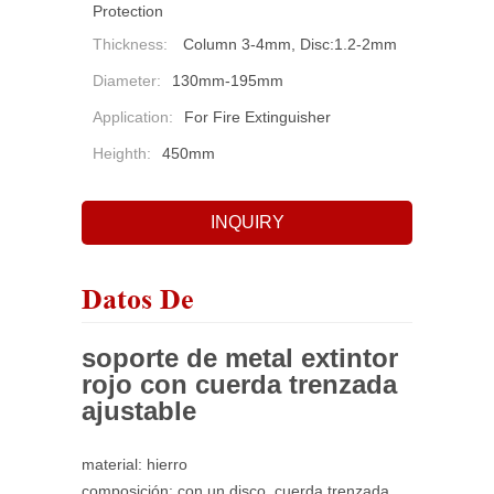
Protection
Thickness:
Column 3-4mm, Disc:1.2-2mm
Diameter:
130mm-195mm
Application:
For Fire Extinguisher
Heighth:
450mm
INQUIRY
Datos De
soporte de metal extintor
rojo con cuerda trenzada
ajustable
material: hierro
composición: con un disco, cuerda trenzada