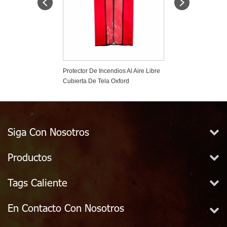
r De Incendios A
Protector De Incendios Al Aire Libre
Sellos De Seguri
cero Inoxidable
Cubierta De Tela Oxford
Extintor De Incen
Siga Con Nosotros
Productos
Tags Caliente
En Contacto Con Nosotros