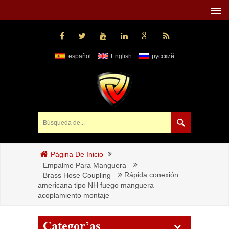
español
English
русский
Página De Inicio
Empalme Para Manguera
Rápida conexión
Brass Hose Coupling
americana tipo NH fuego manguera
acoplamiento montaje
Categorías