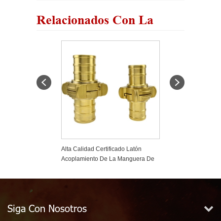
Relacionados Con La
Regulating
Alta Calidad Certificado Latón
Bronce Alemania
Acoplamiento De La Manguera De
Storz
Fuego De Nakajima
Siga Con Nosotros