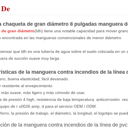
 De
a chaqueta de gran diámetro 8 pulgadas manguera d
 de gran diámetro
(ldh) tiene una notable capacidad para mover gran
ión encontrada en las mangueras convencionales de menor diámetro.
pensar que ldh es una tubería de agua sobre el suelo colocada en u
era de succión suave muy larga.
rísticas de la manguera contra incendios de la línea 
gero, buena elasticidad, fácil devanado
y resistente al envejecimiento
y más suave, más ligero y más cómodo de usar.
a de presión 4.high, resistencia de baja temperatura, anticorrosión. res
equipo de r u0026 amp; d para el servicio OEM / ODM:
l forro, la presión de trabajo, el diámetro, la longitud, el logotipo se pue
ción de la manguera contra incendios de la línea de pvc