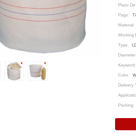
Plazo De
Pago:
T
Material:
Working 
Type:
L
Diameter
Keyword:
Color:
W
Delivery 
Applicati
Packing: