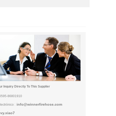
r Inquiry Directly To This Supplier
0595-86801910
info@winnerfirehose.com
lectrónico :
ivy.xiao7