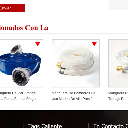
ionados Con La
nguera De PVC Ponga
Manguera De Bomberos De
Manguera De
ua Plana Bomba Riego
Uso Marino De Alta Presión
Trabajo Pres
icultura
De Trabajo
Agua Servici
Tags Caliente
En Contacto 