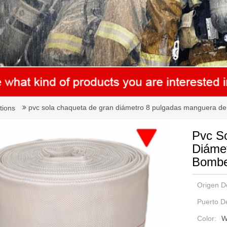
pvc sola chaqueta de gran diámetro 8 pulgadas manguera de
tions
Pvc S
Diáme
Bomber
Origen D
Puerto D
Color:
W