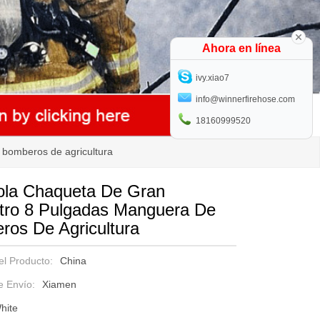
Ahora en línea
ivy.xiao7
info@winnerfirehose.com
18160999520
 bomberos de agricultura
ola Chaqueta De Gran
tro 8 Pulgadas Manguera De
os De Agricultura
el Producto:
China
e Envío:
Xiamen
hite