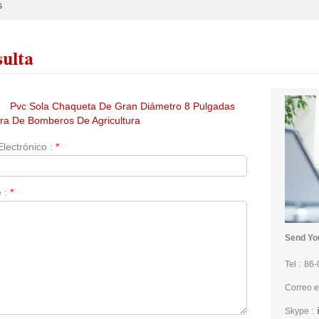
s
ulta
:
Pvc Sola Chaqueta De Gran Diámetro 8 Pulgadas
a De Bomberos De Agricultura
Electrónico :
*
 :
*
Send You
Tel :
86-
Correo e
Skype :