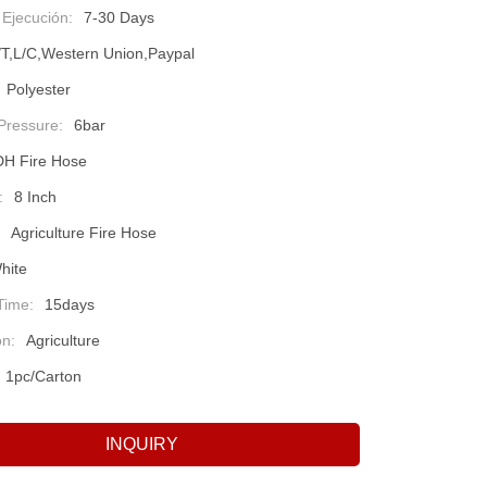
 Ejecución:
7-30 Days
/T,L/C,Western Union,Paypal
Polyester
Pressure:
6bar
DH Fire Hose
:
8 Inch
Agriculture Fire Hose
hite
Time:
15days
on:
Agriculture
1pc/carton
INQUIRY