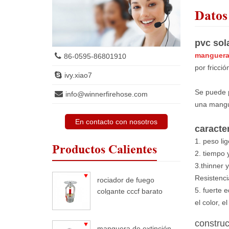
Datos
pvc sol
manguera
86-0595-86801910
por fricc
ivy.xiao7
Se puede 
info@winnerfirehose.com
una mangu
En contacto con nosotros
caracte
1. peso li
Productos Calientes
2. tiempo 
3.thinner 
Resistenci
rociador de fuego
5. fuerte 
colgante cccf barato
el color, e
construc
manguera de extinción