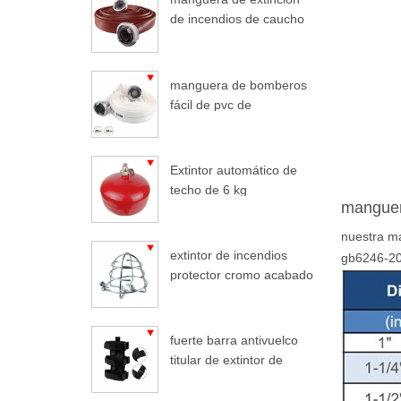
de incendios de caucho
duralina
manguera de bomberos
fácil de pvc de
enrollamiento ligero
Extintor automático de
techo de 6 kg
manguer
nuestra ma
extintor de incendios
gb6246-20
protector cromo acabado
extintor de incendios
fuerte barra antivuelco
titular de extintor de
incendios coche para
jeep wrangler