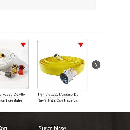
 Fuego De Alto
1,5 Pulgadas Máquina De
Mangueras De Desca
ión Forestales
Nieve Traje Que Hace La
Molino De Camisa Si
o Forestal
Manguera De Nieve
Forradas De Pvc De 
Ligero
Con
Suscribirse