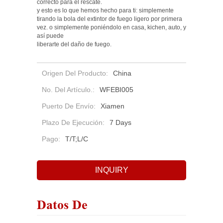
correcto para el rescate.
y esto es lo que hemos hecho para ti: simplemente
tirando la bola del extintor de fuego ligero por primera
vez. o simplemente poniéndolo en casa, kichen, auto, y
así puede
liberarte del daño de fuego.
Origen Del Producto:
China
No. Del Artículo.:
WFEBI005
Puerto De Envío:
Xiamen
Plazo De Ejecución:
7 Days
Pago:
T/T;L/C
INQUIRY
Datos De