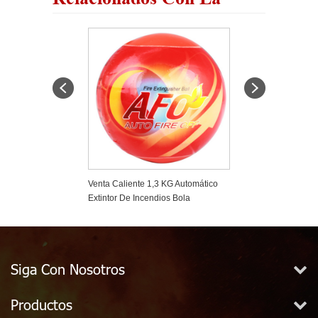
a Del Rociador
Venta Caliente 1,3 KG Automático
Ligero Y Conven
Extintor De Incendios Bola
Bola Del Fuego
Siga Con Nosotros
Productos