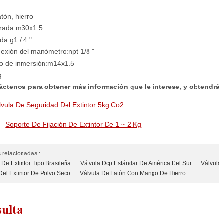
atón, hierro
trada:
m30x1.5
ida:
g1 / 4 "
onexión del manómetro:
npt 1/8 "
bo de inmersión:
m14x1.5
g
áctenos para obtener más información que le interese, y obtendr
lvula De Seguridad Del Extintor 5kg Co2
:
Soporte De Fijación De Extintor De 1 ~ 2 Kg
 relacionadas :
 De Extintor Tipo Brasileña
Válvula Dcp Estándar De América Del Sur
Válvul
 Del Extintor De Polvo Seco
Válvula De Latón Con Mango De Hierro
ulta