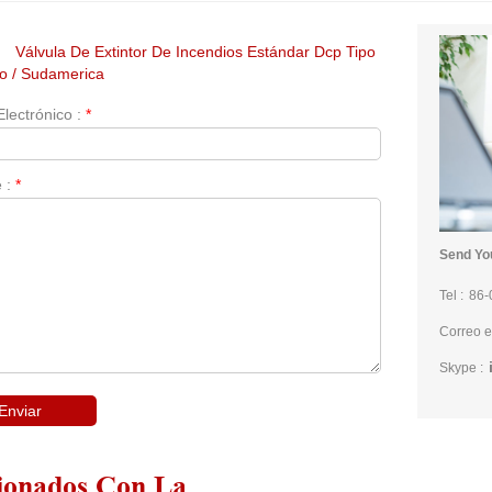
:
Válvula De Extintor De Incendios Estándar Dcp Tipo
ño / Sudamerica
Electrónico :
*
 :
*
Send You
Tel :
86-
Correo e
Skype :
ionados Con La