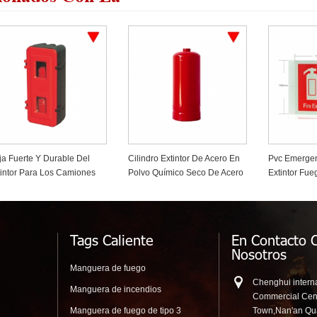
indro Extintor De Acero En
Pvc Emergencia Fuego
Soporte De M
lvo Químico Seco De Acero
Extintor Fuego Safty Signo
Con Cuerda
Ajustable
Tags Caliente
En Contacto 
Nosotros
Manguera de fuego
Chenghui interna
Manguera de incendios
Commercial Cen
Manguera de fuego de tipo 3
Town,Nan'an Q