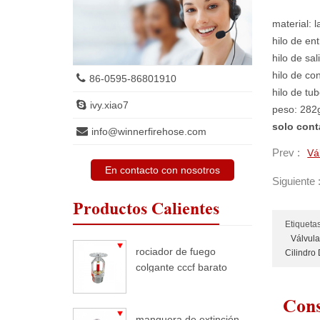
material: l
hilo de en
hilo de sal
hilo de c
86-0595-86801910
hilo de tu
ivy.xiao7
peso: 282
solo cont
info@winnerfirehose.com
Prev :
Vá
En contacto con nosotros
Siguiente 
Productos Calientes
Etiquetas
Válvula
rociador de fuego
Cilindro
colgante cccf barato
Cons
manguera de extinción