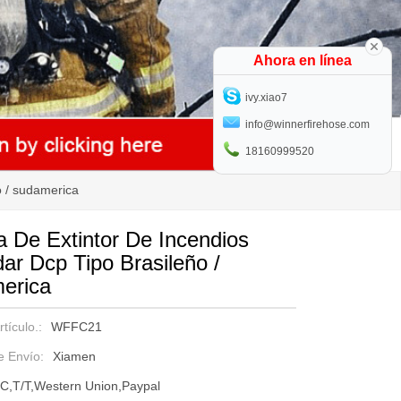
Ahora en línea
ivy.xiao7
info@winnerfirehose.com
18160999520
o / sudamerica
a De Extintor De Incendios
ar Dcp Tipo Brasileño /
erica
tículo.:
WFFC21
e Envío:
Xiamen
/C,T/T,Western Union,Paypal