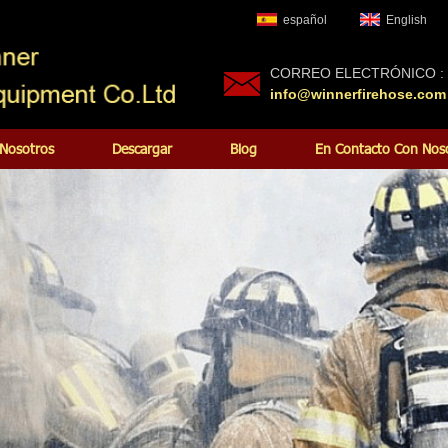
español
English
CORREO ELECTRÓNICO :
info@winnerfirehose.com
Nosotros
Descargar
Blog
En Contacto Con Nos