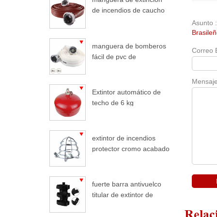
de incendios de caucho
duralina
Asunto 
Brasile
manguera de bomberos
Correo 
fácil de pvc de
enrollamiento ligero
Mensaje
Extintor automático de
techo de 6 kg
extintor de incendios
protector cromo acabado
extintor de incendios
fuerte barra antivuelco
titular de extintor de
incendios coche para
Relac
jeep wrangler