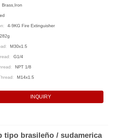
Brass,Iron
ed
on:
4-9KG Fire Extinguisher
282g
ead:
M30x1.5
read:
G1/4
hread:
NPT 1/8
Thread:
M14x1.5
INQUIRY
p tipo brasileño / sudamerica