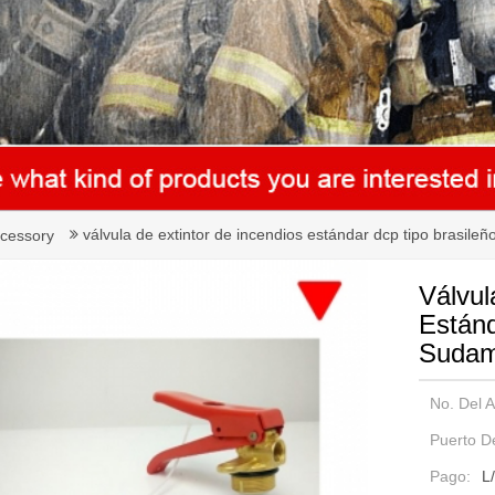
válvula de extintor de incendios estándar dcp tipo brasileñ
cessory
Válvul
Estánd
Sudam
No. Del Ar
Puerto D
Pago:
L