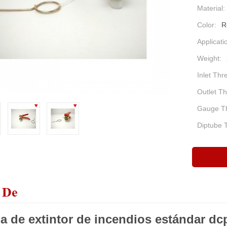
Material:
Color:
R
Applicati
Weight:
Inlet Thr
Outlet Th
Gauge T
Diptube 
 De
la de extintor de incendios estándar dc