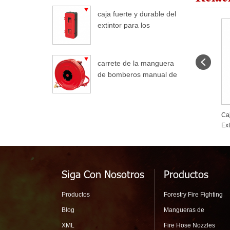
caja fuerte y durable del
extintor para los
camiones
carrete de la manguera
de bomberos manual de
oscilación automático
r
Indicador De Presión Del
Caja Fuerte Y Durable Del
Cil
Resorte Del Extintor Del Tubo
Extintor Para Los Camiones
Po
De Bourdon
Siga Con Nosotros
Productos
Productos
Forestry Fire Fighting
Blog
Mangueras de
XML
Fire Hose Nozzles