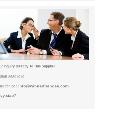
r Inquiry Directly To This Supplier
0595-86801910
info@winnerfirehose.com
lectrónico :
ivy.xiao7